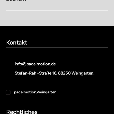
Ja, du kannst über Playtomic auch als Wellpass Mitglied 
einen Platz buchen. Geh dazu auf dein Profil in 
Playtomic. Wähle dann den Reiter "Mitgliedschaft" aus. 
Gehe anschließend auf Wellpass hinzufügen. Danach 
kannst du ganz normal einen Platz über die App buchen. 
Bitte vergiss nicht, am Tag deiner Reservierung den QR 
Kontakt
Code vor Ort zu scannen! Andernfalls behalten wir es 
uns vor, dir den Platz in Rechnung zu stellen.
info@padelmotion.de
Stefan-Rahl-Straße 16, 88250 Weingarten.
padelmotion.weingarten
Rechtliches