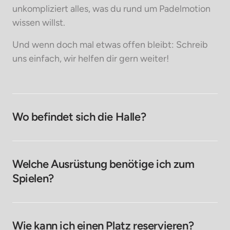
unkompliziert alles, was du rund um Padelmotion 
wissen willst. 
Und wenn doch mal etwas offen bleibt: Schreib 
uns einfach, wir helfen dir gern weiter!
Wo befindet sich die Halle?
Unsere Padeltennis-Halle befindet sich in der Stefan-
Rahl-Str. 16 in 88250 Weingarten. Der Zugang befindet 
sich im 3. Stock im Pluspunkt Gebäude.
Welche Ausrüstung benötige ich zum 
Spielen?
Für dein Spiel brauchst du keine eigene Ausrüstung – 
Leihschläger und Bälle erhältst du direkt bei uns gegen 
eine kleine Gebühr.
Wie kann ich einen Platz reservieren?